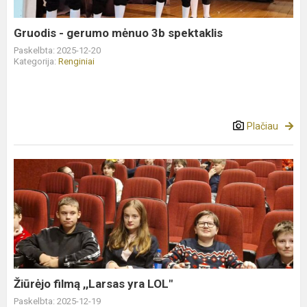
Gruodis - gerumo mėnuo 3b spektaklis
Paskelbta: 2025-12-20
Kategorija:
Renginiai
Plačiau
Žiūrėjo
filmą
,,Larsas
yra
LOL"
Žiūrėjo filmą ,,Larsas yra LOL"
Paskelbta: 2025-12-19