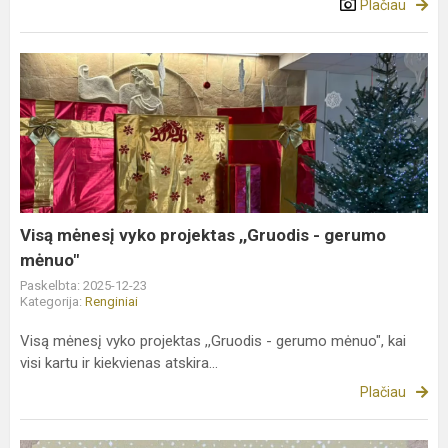
Plačiau
Visą
mėnesį
vyko
projektas
,,Gruodis
-
gerumo
mėnuo"
Visą mėnesį vyko projektas ,,Gruodis - gerumo
mėnuo"
Paskelbta: 2025-12-23
Kategorija:
Renginiai
Visą mėnesį vyko projektas ,,Gruodis - gerumo mėnuo", kai
visi kartu ir kiekvienas atskira...
Plačiau