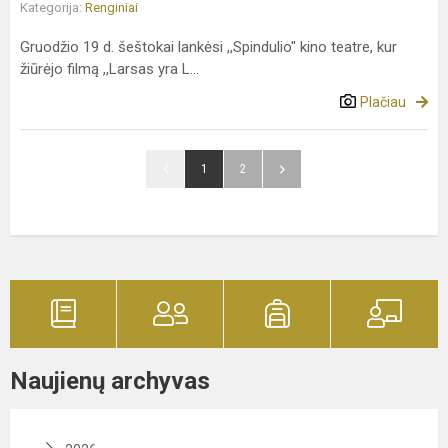
Kategorija:
Renginiai
Gruodžio 19 d. šeštokai lankėsi ,,Spindulio" kino teatre, kur
žiūrėjo filmą ,,Larsas yra L...
Plačiau
1
2
Naujienų archyvas