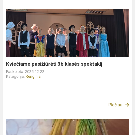
Kviečiame
pasižiūrėti
3b
klasės
spektaklį
Kviečiame pasižiūrėti 3b klasės spektaklį
Paskelbta: 2025-12-22
Kategorija:
Renginiai
Plačiau
Gruodis
-