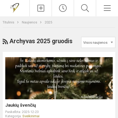
Paieška
Men
Titulinis
Naujienos
2025
RSS
Archyvas 2025 gruodis
Jaukių
švenčių
Jaukių švenčių
Paskelbta: 2025-12-23
Kategorija:
Sveikinimai