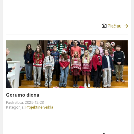
Plačiau
Gerumo
diena
Gerumo diena
Paskelbta: 2025-12-23
Kategorija:
Projektinė veikla