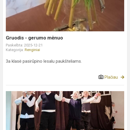
gerumo
mėnuo
Gruodis - gerumo mėnuo
Paskelbta: 2025-12-21
Kategorija:
Renginiai
3a klasė pasirūpino lesalu paukšteliams.
Plačiau
Gruodis
-
gerumo
mėnuo
3b
spektaklis