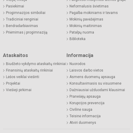
Pasiekimai
Neformalusis švietimas
Progimnazijos simboliai
Pagalba mokiniams ir tėvams
Tradiciniai renginiai
Mokinių pavėžėjimas
Bendradarbiavimas
Mokinių maitinimas
Priėmimas į progimnaziją
Patalpų nuoma
Biblioteka
Ataskaitos
Informacija
Biudžeto vykdymo ataskaitų rinkiniai
Nuorodos
Finansinių ataskaitų rinkiniai
Laisvos darbo vietos
Lėšos veiklai viešinti
Asmens duomenų apsauga
Projektai
Konsultavimasis su visuomene
Viešieji pirkimai
Dažniausiai užduodami klausimai
Pranešėjų apsauga
Korupcijos prevencija
Civilinė sauga
Teisinė informacija
Atviri duomenys