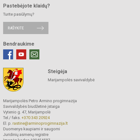
Pastebėjote klaidų?
Turite pasiūlymų?
RAŠYKITE
Bendraukime
Steigėja
Marijampolės savivaldybė
Marijampolės Petro Armino progimnazija
Savivaldybės biudžetinė įstaiga
Vytenio g. 47, Marijampolė
Tel./ faks.
+370 343 20924
El. p.
rastine@arminoprogimnazija.lt
Duomenys kaupiami ir saugomi
Juridinių asmenų registre