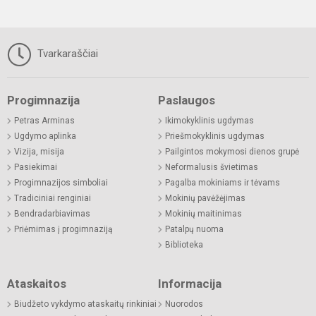
Tvarkaraščiai
Progimnazija
Paslaugos
Petras Arminas
Ikimokyklinis ugdymas
Ugdymo aplinka
Priešmokyklinis ugdymas
Vizija, misija
Pailgintos mokymosi dienos grupė
Pasiekimai
Neformalusis švietimas
Progimnazijos simboliai
Pagalba mokiniams ir tėvams
Tradiciniai renginiai
Mokinių pavėžėjimas
Bendradarbiavimas
Mokinių maitinimas
Priėmimas į progimnaziją
Patalpų nuoma
Biblioteka
Ataskaitos
Informacija
Biudžeto vykdymo ataskaitų rinkiniai
Nuorodos