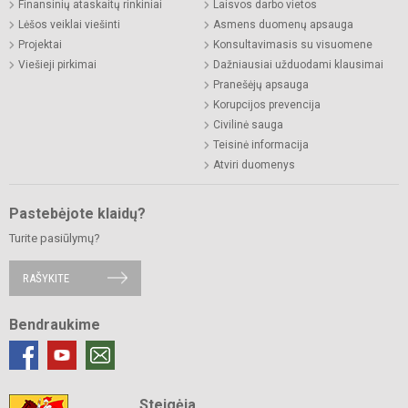
Finansinių ataskaitų rinkiniai
Laisvos darbo vietos
Lėšos veiklai viešinti
Asmens duomenų apsauga
Projektai
Konsultavimasis su visuomene
Viešieji pirkimai
Dažniausiai užduodami klausimai
Pranešėjų apsauga
Korupcijos prevencija
Civilinė sauga
Teisinė informacija
Atviri duomenys
Pastebėjote klaidų?
Turite pasiūlymų?
RAŠYKITE
Bendraukime
Steigėja