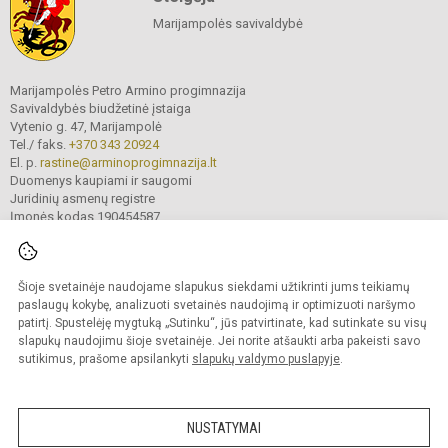
Marijampolės savivaldybė
Marijampolės Petro Armino progimnazija
Savivaldybės biudžetinė įstaiga
Vytenio g. 47, Marijampolė
Tel./ faks.
+370 343 20924
El. p.
rastine@arminoprogimnazija.lt
Duomenys kaupiami ir saugomi
Juridinių asmenų registre
Įmonės kodas 190454587
Šioje svetainėje naudojame slapukus siekdami užtikrinti jums teikiamų
© 2026. Marijampolės Petro Armino progimnazija. Visos teisės saugomos.
Kopijuoti turinį be raštiško įstaigos administracijos sutikimo griežtai draudžiama.
paslaugų kokybę, analizuoti svetainės naudojimą ir optimizuoti naršymo
patirtį. Spustelėję mygtuką „Sutinku“, jūs patvirtinate, kad sutinkate su visų
Prieinamumo paraiška
Slapukų valdymas
slapukų naudojimu šioje svetainėje. Jei norite atšaukti arba pakeisti savo
sutikimus, prašome apsilankyti
slapukų valdymo puslapyje
.
Sumanus būdas atnaujinti
mokyklos interneto
svetainę
NUSTATYMAI