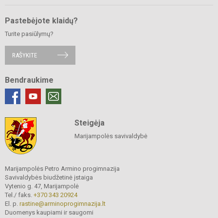
Pastebėjote klaidų?
Turite pasiūlymų?
RAŠYKITE
Bendraukime
Steigėja
Marijampolės savivaldybė
Marijampolės Petro Armino progimnazija
Savivaldybės biudžetinė įstaiga
Vytenio g. 47, Marijampolė
Tel./ faks.
+370 343 20924
El. p.
rastine@arminoprogimnazija.lt
Duomenys kaupiami ir saugomi