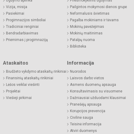
Ugdymo aplinka
Priešmokyklinis ugdymas
Vizija, misija
Pailgintos mokymosi dienos grupė
Pasiekimai
Neformalusis švietimas
Progimnazijos simboliai
Pagalba mokiniams ir tėvams
Tradiciniai renginiai
Mokinių pavėžėjimas
Bendradarbiavimas
Mokinių maitinimas
Priėmimas į progimnaziją
Patalpų nuoma
Biblioteka
Ataskaitos
Informacija
Biudžeto vykdymo ataskaitų rinkiniai
Nuorodos
Finansinių ataskaitų rinkiniai
Laisvos darbo vietos
Lėšos veiklai viešinti
Asmens duomenų apsauga
Projektai
Konsultavimasis su visuomene
Viešieji pirkimai
Dažniausiai užduodami klausimai
Pranešėjų apsauga
Korupcijos prevencija
Civilinė sauga
Teisinė informacija
Atviri duomenys