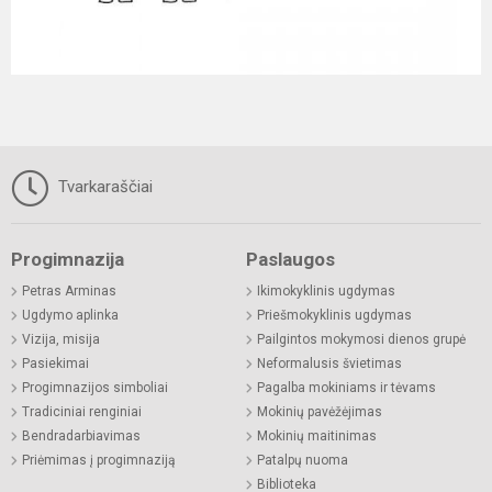
Tvarkaraščiai
Progimnazija
Paslaugos
Petras Arminas
Ikimokyklinis ugdymas
Ugdymo aplinka
Priešmokyklinis ugdymas
Vizija, misija
Pailgintos mokymosi dienos grupė
Pasiekimai
Neformalusis švietimas
Progimnazijos simboliai
Pagalba mokiniams ir tėvams
Tradiciniai renginiai
Mokinių pavėžėjimas
Bendradarbiavimas
Mokinių maitinimas
Priėmimas į progimnaziją
Patalpų nuoma
Biblioteka