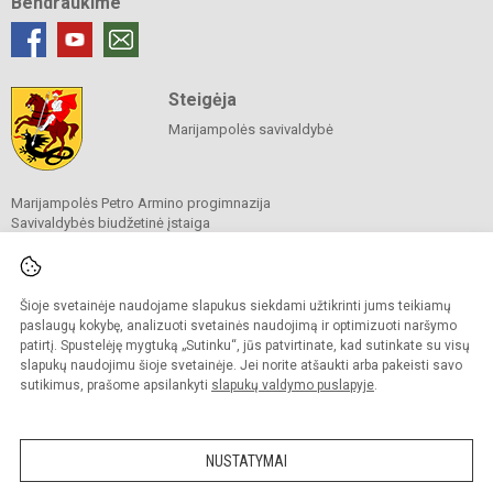
Bendraukime
Steigėja
Marijampolės savivaldybė
Marijampolės Petro Armino progimnazija
Savivaldybės biudžetinė įstaiga
Vytenio g. 47, Marijampolė
Tel./ faks.
+370 343 20924
El. p.
rastine@arminoprogimnazija.lt
Duomenys kaupiami ir saugomi
Šioje svetainėje naudojame slapukus siekdami užtikrinti jums teikiamų
Juridinių asmenų registre
paslaugų kokybę, analizuoti svetainės naudojimą ir optimizuoti naršymo
Įmonės kodas 190454587
patirtį. Spustelėję mygtuką „Sutinku“, jūs patvirtinate, kad sutinkate su visų
slapukų naudojimu šioje svetainėje. Jei norite atšaukti arba pakeisti savo
sutikimus, prašome apsilankyti
slapukų valdymo puslapyje
.
© 2026. Marijampolės Petro Armino progimnazija. Visos teisės saugomos.
Kopijuoti turinį be raštiško įstaigos administracijos sutikimo griežtai draudžiama.
NUSTATYMAI
Prieinamumo paraiška
Slapukų valdymas