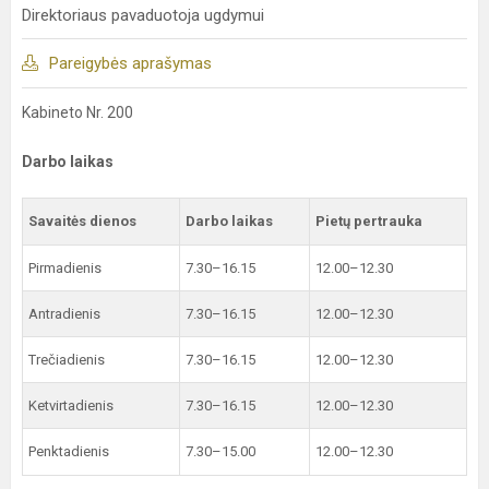
Direktoriaus pavaduotoja ugdymui
Pareigybės aprašymas
Kabineto Nr. 200
Darbo laikas
Savaitės dienos
Darbo laikas
Pietų pertrauka
Pirmadienis
7.30–16.15
12.00–12.30
Antradienis
7.30–16.15
12.00–12.30
Trečiadienis
7.30–16.15
12.00–12.30
Ketvirtadienis
7.30–16.15
12.00–12.30
Penktadienis
7.30–15.00
12.00–12.30