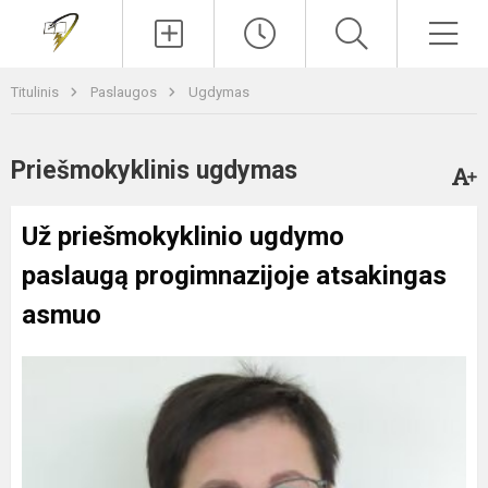
Paieška
Men
Titulinis
Paslaugos
Ugdymas
Priešmokyklinis ugdymas
Už priešmokyklinio ugdymo
paslaugą progimnazijoje atsakingas
asmuo