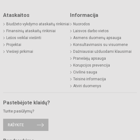
Ataskaitos
Informacija
Biudžeto vykdymo ataskaitų rinkiniai
Nuorodos
Finansinių ataskaitų rinkiniai
Laisvos darbo vietos
Lėšos veiklai viešinti
Asmens duomenų apsauga
Projektai
Konsultavimasis su visuomene
Viešieji pirkimai
Dažniausiai užduodami klausimai
Pranešėjų apsauga
Korupcijos prevencija
Civilinė sauga
Teisinė informacija
Atviri duomenys
Pastebėjote klaidų?
Turite pasiūlymų?
RAŠYKITE