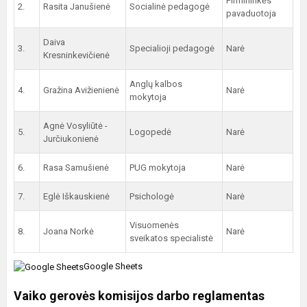
Pirmininkės
2.
Rasita Janušienė
Socialinė pedagogė
pavaduotoja
Daiva
3.
Specialioji pedagogė
Narė
Kresninkevičienė
Anglų kalbos
4.
Gražina Avižienienė
Narė
mokytoja
Agnė Vosyliūtė -
5.
Logopedė
Narė
Jurčiukonienė
6.
Rasa Samušienė
PUG mokytoja
Narė
7.
Eglė Iškauskienė
Psichologė
Narė
Visuomenės
8.
Joana Norkė
Narė
sveikatos specialistė
Google Sheets
Vaiko gerovės komisijos darbo reglamentas