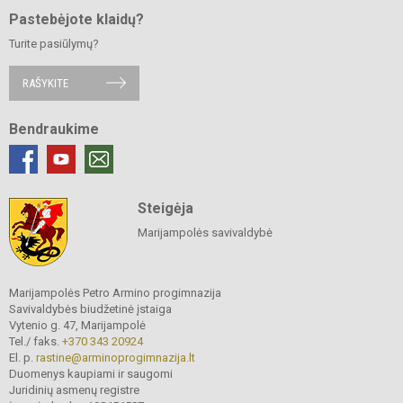
Pastebėjote klaidų?
Turite pasiūlymų?
RAŠYKITE
Bendraukime
Steigėja
Marijampolės savivaldybė
Marijampolės Petro Armino progimnazija
Savivaldybės biudžetinė įstaiga
Vytenio g. 47, Marijampolė
Tel./ faks.
+370 343 20924
El. p.
rastine@arminoprogimnazija.lt
Duomenys kaupiami ir saugomi
Juridinių asmenų registre