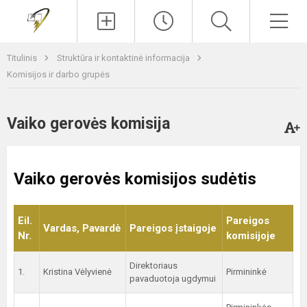
Paieška
Men
Titulinis
Struktūra ir kontaktinė informacija
Komisijos ir darbo grupės
Vaiko gerovės komisija
Vaiko gerovės komisijos sudėtis
Eil.
Pareigos
Vardas, Pavardė
Pareigos įstaigoje
Nr.
komisijoje
Direktoriaus
1.
Kristina Vėlyvienė
Pirmininkė
pavaduotoja ugdymui