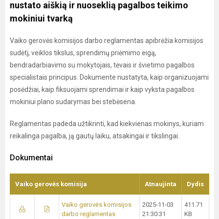
nustato aiškią ir nuoseklią pagalbos teikimo
mokiniui tvarką
Vaiko gerovės komisijos darbo reglamentas apibrėžia komisijos
sudėtį, veiklos tikslus, sprendimų priėmimo eigą,
bendradarbiavimo su mokytojais, tėvais ir švietimo pagalbos
specialistais principus. Dokumente nustatyta, kaip organizuojami
posėdžiai, kaip fiksuojami sprendimai ir kaip vyksta pagalbos
mokiniui plano sudarymas bei stebėsena.
Reglamentas padeda užtikrinti, kad kiekvienas mokinys, kuriam
reikalinga pagalba, ją gautų laiku, atsakingai ir tikslingai.
Dokumentai
Vaiko gerovės komisija
Atnaujinta
Dydis
Vaiko gerovės komisijos
2025-11-03
411.71
darbo reglamentas
21:30:31
KB