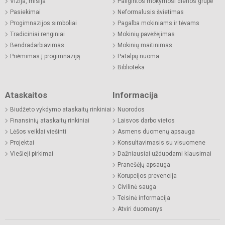
Vizija, misija
Pailgintos mokymosi dienos grupė
Pasiekimai
Neformalusis švietimas
Progimnazijos simboliai
Pagalba mokiniams ir tėvams
Tradiciniai renginiai
Mokinių pavėžėjimas
Bendradarbiavimas
Mokinių maitinimas
Priėmimas į progimnaziją
Patalpų nuoma
Biblioteka
Ataskaitos
Informacija
Biudžeto vykdymo ataskaitų rinkiniai
Nuorodos
Finansinių ataskaitų rinkiniai
Laisvos darbo vietos
Lėšos veiklai viešinti
Asmens duomenų apsauga
Projektai
Konsultavimasis su visuomene
Viešieji pirkimai
Dažniausiai užduodami klausimai
Pranešėjų apsauga
Korupcijos prevencija
Civilinė sauga
Teisinė informacija
Atviri duomenys