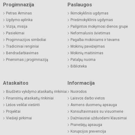
Progimnazija
Paslaugos
Petras Arminas
Ikimokyklinis ugdymas
Ugdymo aplinka
Priešmokyklinis ugdymas
Vizija, misija
Pailgintos mokymosi dienos grupė
Pasiekimai
Neformalusis švietimas
Progimnazijos simboliai
Pagalba mokiniams ir tėvams
Tradiciniai renginiai
Mokinių pavėžėjimas
Bendradarbiavimas
Mokinių maitinimas
Priėmimas į progimnaziją
Patalpų nuoma
Biblioteka
Ataskaitos
Informacija
Biudžeto vykdymo ataskaitų rinkiniai
Nuorodos
Finansinių ataskaitų rinkiniai
Laisvos darbo vietos
Lėšos veiklai viešinti
Asmens duomenų apsauga
Projektai
Konsultavimasis su visuomene
Viešieji pirkimai
Dažniausiai užduodami klausimai
Pranešėjų apsauga
Korupcijos prevencija