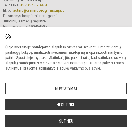
Tel./ faks.
+370 343 20924
El. p.
rastine@arminoprogimnazija.lt
Duomenys kaupiami ir saugomi
Juridinių asmenų registre
Įmonės kodas 190454587
Šioje svetainėje naudojame slapukus siekdami užtikrinti jums teikiamų
© 2026. Marijampolės Petro Armino progimnazija. Visos teisės saugomos.
Kopijuoti turinį be raštiško įstaigos administracijos sutikimo griežtai draudžiama.
paslaugų kokybę, analizuoti svetainės naudojimą ir optimizuoti naršymo
patirtį. Spustelėję mygtuką „Sutinku“, jūs patvirtinate, kad sutinkate su visų
Prieinamumo paraiška
Slapukų valdymas
slapukų naudojimu šioje svetainėje. Jei norite atšaukti arba pakeisti savo
sutikimus, prašome apsilankyti
slapukų valdymo puslapyje
.
Sumanus būdas atnaujinti
mokyklos interneto
svetainę
NUSTATYMAI
NESUTINKU
SUTINKU