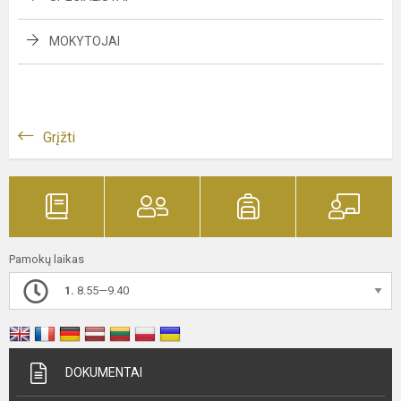
MOKYTOJAI
Grįžti
Pamokų laikas
1.
8.55—9.40
DOKUMENTAI