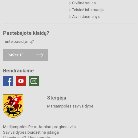
Civilinė sauga
Teisinė informacija
Atviri duomenys
Pastebėjote klaidų?
Turite pasiūlymų?
RAŠYKITE
Bendraukime
Steigėja
Marijampolės savivaldybė
Marijampolės Petro Armino progimnazija
Savivaldybės biudžetinė įstaiga
Vytenio g. 47, Marijampolė