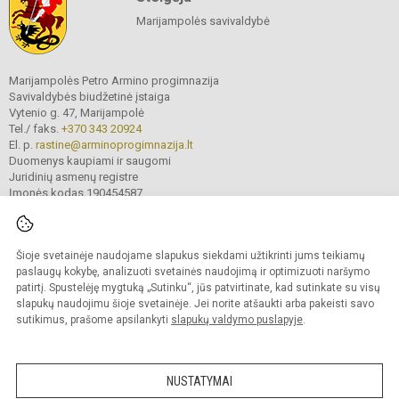
Marijampolės savivaldybė
Marijampolės Petro Armino progimnazija
Savivaldybės biudžetinė įstaiga
Vytenio g. 47, Marijampolė
Tel./ faks.
+370 343 20924
El. p.
rastine@arminoprogimnazija.lt
Duomenys kaupiami ir saugomi
Juridinių asmenų registre
Įmonės kodas 190454587
Šioje svetainėje naudojame slapukus siekdami užtikrinti jums teikiamų
© 2026. Marijampolės Petro Armino progimnazija. Visos teisės saugomos.
Kopijuoti turinį be raštiško įstaigos administracijos sutikimo griežtai draudžiama.
paslaugų kokybę, analizuoti svetainės naudojimą ir optimizuoti naršymo
patirtį. Spustelėję mygtuką „Sutinku“, jūs patvirtinate, kad sutinkate su visų
Prieinamumo paraiška
Slapukų valdymas
slapukų naudojimu šioje svetainėje. Jei norite atšaukti arba pakeisti savo
sutikimus, prašome apsilankyti
slapukų valdymo puslapyje
.
Sumanus būdas atnaujinti
mokyklos interneto
svetainę
NUSTATYMAI