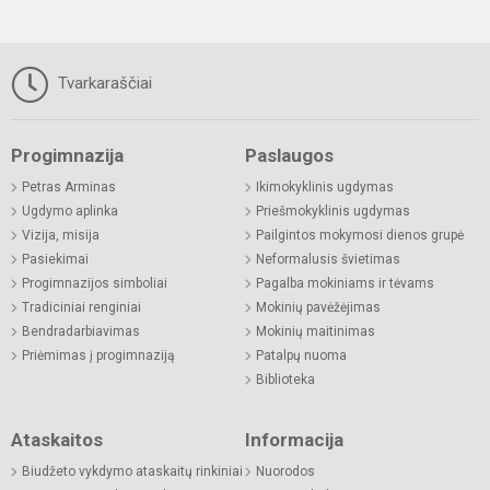
Tvarkaraščiai
Progimnazija
Paslaugos
Petras Arminas
Ikimokyklinis ugdymas
Ugdymo aplinka
Priešmokyklinis ugdymas
Vizija, misija
Pailgintos mokymosi dienos grupė
Pasiekimai
Neformalusis švietimas
Progimnazijos simboliai
Pagalba mokiniams ir tėvams
Tradiciniai renginiai
Mokinių pavėžėjimas
Bendradarbiavimas
Mokinių maitinimas
Priėmimas į progimnaziją
Patalpų nuoma
Biblioteka
Ataskaitos
Informacija
Biudžeto vykdymo ataskaitų rinkiniai
Nuorodos