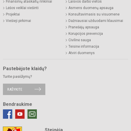
Finansinių ataskaitų rinkiniai
Laisvos darbo vietos
Lėšos veiklai viešinti
Asmens duomenų apsauga
Projektai
Konsultavimasis su visuomene
Viešieji pirkimai
Dažniausiai užduodami klausimai
Pranešėjų apsauga
Korupcijos prevencija
Civilinė sauga
Teisinė informacija
Atviri duomenys
Pastebėjote klaidų?
Turite pasiūlymų?
RAŠYKITE
Bendraukime
Steigėja