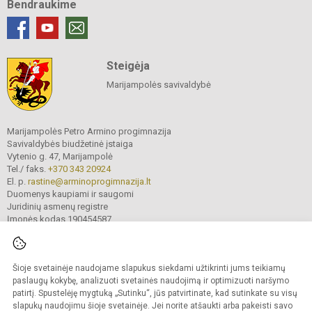
Bendraukime
Steigėja
Marijampolės savivaldybė
Marijampolės Petro Armino progimnazija
Savivaldybės biudžetinė įstaiga
Vytenio g. 47, Marijampolė
Tel./ faks.
+370 343 20924
El. p.
rastine@arminoprogimnazija.lt
Duomenys kaupiami ir saugomi
Juridinių asmenų registre
Įmonės kodas 190454587
Šioje svetainėje naudojame slapukus siekdami užtikrinti jums teikiamų
© 2026. Marijampolės Petro Armino progimnazija. Visos teisės saugomos.
Kopijuoti turinį be raštiško įstaigos administracijos sutikimo griežtai draudžiama.
paslaugų kokybę, analizuoti svetainės naudojimą ir optimizuoti naršymo
patirtį. Spustelėję mygtuką „Sutinku“, jūs patvirtinate, kad sutinkate su visų
Prieinamumo paraiška
Slapukų valdymas
slapukų naudojimu šioje svetainėje. Jei norite atšaukti arba pakeisti savo