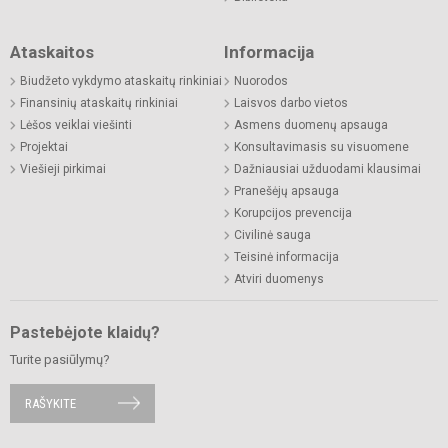
Ataskaitos
Informacija
Biudžeto vykdymo ataskaitų rinkiniai
Nuorodos
Finansinių ataskaitų rinkiniai
Laisvos darbo vietos
Lėšos veiklai viešinti
Asmens duomenų apsauga
Projektai
Konsultavimasis su visuomene
Viešieji pirkimai
Dažniausiai užduodami klausimai
Pranešėjų apsauga
Korupcijos prevencija
Civilinė sauga
Teisinė informacija
Atviri duomenys
Pastebėjote klaidų?
Turite pasiūlymų?
RAŠYKITE