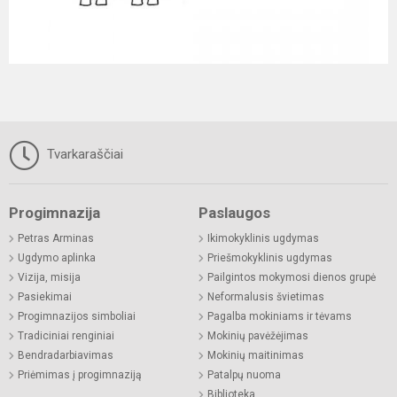
Tvarkaraščiai
Progimnazija
Paslaugos
Petras Arminas
Ikimokyklinis ugdymas
Ugdymo aplinka
Priešmokyklinis ugdymas
Vizija, misija
Pailgintos mokymosi dienos grupė
Pasiekimai
Neformalusis švietimas
Progimnazijos simboliai
Pagalba mokiniams ir tėvams
Tradiciniai renginiai
Mokinių pavėžėjimas
Bendradarbiavimas
Mokinių maitinimas
Priėmimas į progimnaziją
Patalpų nuoma
Biblioteka