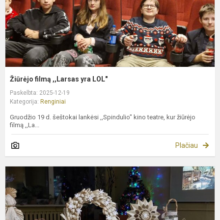
Žiūrėjo filmą ,,Larsas yra LOL"
Paskelbta: 2025-12-19
Kategorija:
Renginiai
Gruodžio 19 d. šeštokai lankėsi ,,Spindulio" kino teatre, kur žiūrėjo
filmą ,,La...
Plačiau
K
d
d