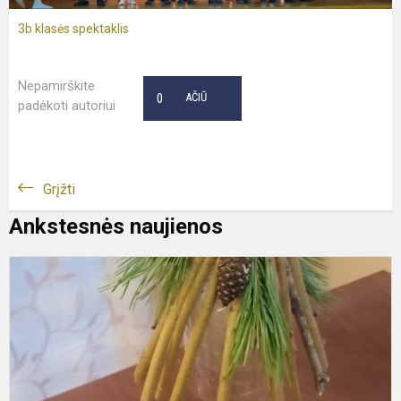
3b klasės spektaklis
Nepamirškite
0
AČIŪ
padėkoti autoriui
Grįžti
Ankstesnės naujienos
G
-
g
m