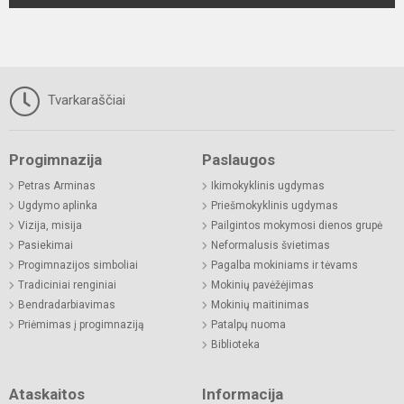
Tvarkaraščiai
Progimnazija
Paslaugos
Petras Arminas
Ikimokyklinis ugdymas
Ugdymo aplinka
Priešmokyklinis ugdymas
Vizija, misija
Pailgintos mokymosi dienos grupė
Pasiekimai
Neformalusis švietimas
Progimnazijos simboliai
Pagalba mokiniams ir tėvams
Tradiciniai renginiai
Mokinių pavėžėjimas
Bendradarbiavimas
Mokinių maitinimas
Priėmimas į progimnaziją
Patalpų nuoma
Biblioteka
Ataskaitos
Informacija