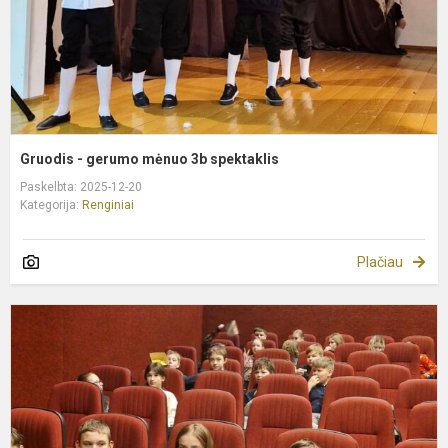
Gruodis - gerumo mėnuo 3b spektaklis
Paskelbta: 2025-12-20
Kategorija:
Renginiai
Plačiau
Ž
f
,
y
L