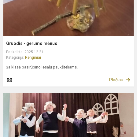
Gruodis - gerumo mėnuo
Paskelbta: 2025-12-21
Kategorija:
Renginiai
3a klasė pasirūpino lesalu paukšteliams.
Plačiau
G
-
g
m
3
s