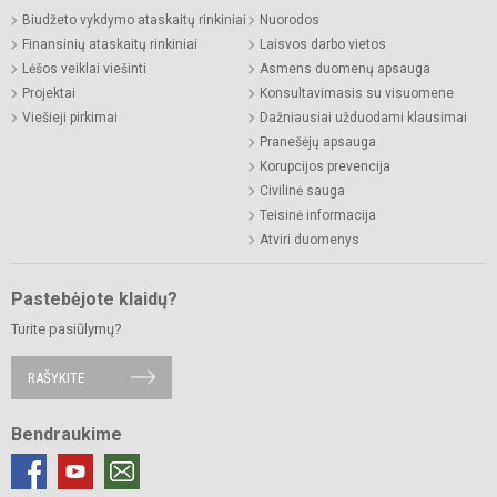
Biudžeto vykdymo ataskaitų rinkiniai
Nuorodos
Finansinių ataskaitų rinkiniai
Laisvos darbo vietos
Lėšos veiklai viešinti
Asmens duomenų apsauga
Projektai
Konsultavimasis su visuomene
Viešieji pirkimai
Dažniausiai užduodami klausimai
Pranešėjų apsauga
Korupcijos prevencija
Civilinė sauga
Teisinė informacija
Atviri duomenys
Pastebėjote klaidų?
Turite pasiūlymų?
RAŠYKITE
Bendraukime