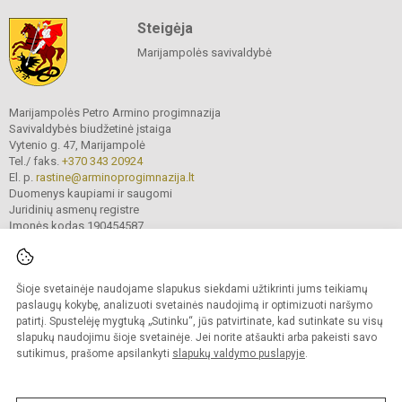
Steigėja
Marijampolės savivaldybė
Marijampolės Petro Armino progimnazija
Savivaldybės biudžetinė įstaiga
Vytenio g. 47, Marijampolė
Tel./ faks.
+370 343 20924
El. p.
rastine@arminoprogimnazija.lt
Duomenys kaupiami ir saugomi
Juridinių asmenų registre
Įmonės kodas 190454587
Šioje svetainėje naudojame slapukus siekdami užtikrinti jums teikiamų
© 2026. Marijampolės Petro Armino progimnazija. Visos teisės saugomos.
Kopijuoti turinį be raštiško įstaigos administracijos sutikimo griežtai draudžiama.
paslaugų kokybę, analizuoti svetainės naudojimą ir optimizuoti naršymo
patirtį. Spustelėję mygtuką „Sutinku“, jūs patvirtinate, kad sutinkate su visų
Prieinamumo paraiška
Slapukų valdymas
slapukų naudojimu šioje svetainėje. Jei norite atšaukti arba pakeisti savo
sutikimus, prašome apsilankyti
slapukų valdymo puslapyje
.
Sumanus būdas atnaujinti
mokyklos interneto
svetainę