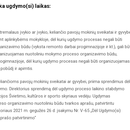
a ugdymo(si) laikas:
emalaus įvykio ar įvykio, keliančio pavojų mokinių sveikatai ir gyvybe
sant aplinkybėms mokykloje, dėl kurių ugdymo procesas negali būti
zavimo būdu (vyksta remonto darbai progimnazijoje ir kt.), gali būt
rganizuojamas nuotoliniu mokymo proceso organizavimo būdu,
ų progimnazijoje, dėl kurių ugdymo procesas negali būti organizuojamas
obūdį ir apimtis.
eliančioms pavojų mokinių sveikatai ar gyvybei, priima sprendimus dėl
ymo. Direktorius sprendimą dėl ugdymo proceso laikino stabdymo
ijos Švietimo, kultūros ir sporto skyriaus vedėju. Ugdymas
o organizavimo nuotoliniu būdu tvarkos aprašu, patvirtintu
oriaus 2021 m. gegužės 26 d. įsakymu Nr. V-65 „Dėl Ugdymo(si)
prašo patvirtinimo“