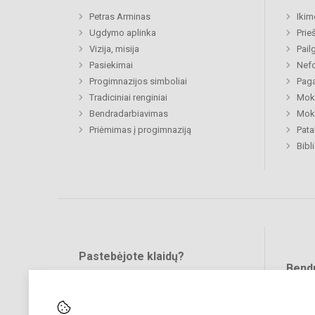
Petras Arminas
Ikim
Ugdymo aplinka
Prie
Vizija, misija
Pail
Pasiekimai
Nefo
Progimnazijos simboliai
Paga
Tradiciniai renginiai
Moki
Bendradarbiavimas
Moki
Priėmimas į progimnaziją
Pat
Bibl
Pastebėjote klaidų?
Bend
Turite pasiūlymų?
RAŠYKITE