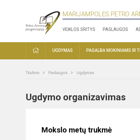
MARIJAMPOLĖS PETRO AR
VEIKLOS SRITYS
PASLAUGOS
A
PRADŽIA
UGDYMAS
PAGALBA MOKINIAMS IR 
Titulinis
Paslaugos
Ugdymas
Ugdymo organizavimas
Mokslo metų trukmė