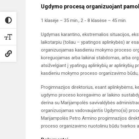
Ugdymo procesą organizuojant pamok
1 klasėje – 35 min., 2 - 8 klasėse – 45 min.
Ugdymas karantino, ekstremalios situacijos, ekstr
laikotarpiu (toliau – ypatingos aplinkybės) ar e
organizuojamas kasdieniu mokymo proceso organi
koreguojamas arba laikinai stabdomas, arba o
atsižvelgiant į ypatingų aplinkybių ar aplinkybi
kasdieniu mokymo proceso organizavimo būdu, p
Progimnazijos direktorius, esant aplinkybėms, k
ugdymo proceso koregavimo ar laikino sustabd
derina su Marijampolės savivaldybės administrac
organizuojamas vadovaujantis Ugdymo(si) proces
Marijampolės Petro Armino progimnazijos direkt
proceso organizavimo nuotoliniu būdu tvarkos a