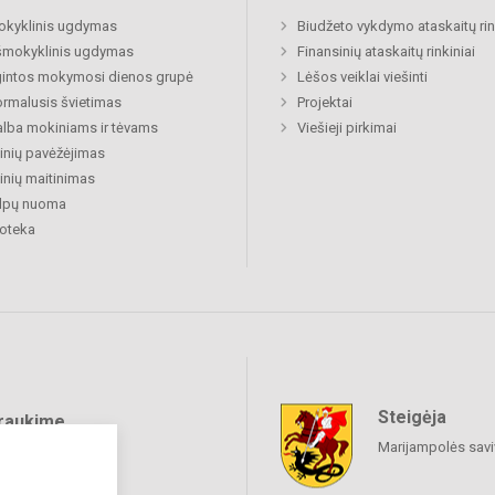
okyklinis ugdymas
Biudžeto vykdymo ataskaitų rin
šmokyklinis ugdymas
Finansinių ataskaitų rinkiniai
gintos mokymosi dienos grupė
Lėšos veiklai viešinti
rmalusis švietimas
Projektai
lba mokiniams ir tėvams
Viešieji pirkimai
nių pavėžėjimas
nių maitinimas
alpų nuoma
ioteka
Steigėja
raukime
Marijampolės sav