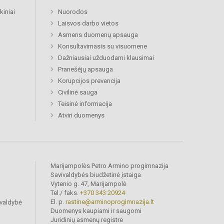
kiniai
Nuorodos
Laisvos darbo vietos
Asmens duomenų apsauga
Konsultavimasis su visuomene
Dažniausiai užduodami klausimai
Pranešėjų apsauga
Korupcijos prevencija
Civilinė sauga
Teisinė informacija
Atviri duomenys
Marijampolės Petro Armino progimnazija
Savivaldybės biudžetinė įstaiga
Vytenio g. 47, Marijampolė
Tel./ faks.
+370 343 20924
El. p.
rastine@arminoprogimnazija.lt
ivaldybė
Duomenys kaupiami ir saugomi
Juridinių asmenų registre