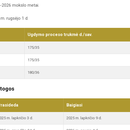
-2026 mokslo metai.
m. rugsėjo 1 d.
Ugdymo proceso trukmė d./sav.
175/35
175/35
180/36
stogos
rasideda
Baigiasi
025 m. lapkričio 3 d.
2025 m. lapkričio 9 d.