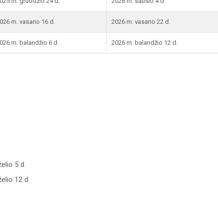
025 m. gruodžio 24 d.
2026 m. sausio 4 d.
026 m. vasario 16 d.
2026 m. vasario 22 d.
026 m. balandžio 6 d.
2026 m. balandžio 12 d.
elio 5 d.
elio 12 d.