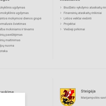
okyklinis ugdymas
Biudžeto vykdymo ataskaitų rin
šmokyklinis ugdymas
Finansinių ataskaitų rinkiniai
gintos mokymosi dienos grupė
Lėšos veiklai viešinti
rmalusis švietimas
Projektai
lba mokiniams ir tėvams
Viešieji pirkimai
nių pavėžėjimas
nių maitinimas
alpų nuoma
ioteka
Steigėja
raukime
Marijampolės sav