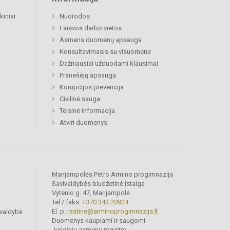
kiniai
Nuorodos
Laisvos darbo vietos
Asmens duomenų apsauga
Konsultavimasis su visuomene
Dažniausiai užduodami klausimai
Pranešėjų apsauga
Korupcijos prevencija
Civilinė sauga
Teisinė informacija
Atviri duomenys
Marijampolės Petro Armino progimnazija
Savivaldybės biudžetinė įstaiga
Vytenio g. 47, Marijampolė
Tel./ faks.
+370 343 20924
El. p.
rastine@arminoprogimnazija.lt
ivaldybė
Duomenys kaupiami ir saugomi
Juridinių asmenų registre