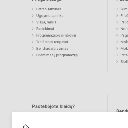
Petras Arminas
Ikim
Ugdymo aplinka
Prie
Vizija, misija
Pail
Pasiekimai
Nefo
Progimnazijos simboliai
Paga
Tradiciniai renginiai
Moki
Bendradarbiavimas
Moki
Priėmimas į progimnaziją
Pat
Bibl
Pastebėjote klaidų?
Bend
Turite pasiūlymų?
RAŠYKITE