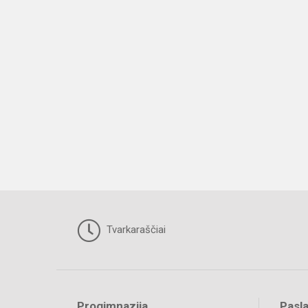
Tvarkaraščiai
Progimnazija
Pasl