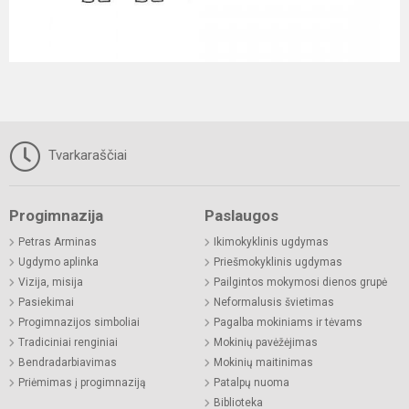
Tvarkaraščiai
Progimnazija
Paslaugos
Petras Arminas
Ikimokyklinis ugdymas
Ugdymo aplinka
Priešmokyklinis ugdymas
Vizija, misija
Pailgintos mokymosi dienos grupė
Pasiekimai
Neformalusis švietimas
Progimnazijos simboliai
Pagalba mokiniams ir tėvams
Tradiciniai renginiai
Mokinių pavėžėjimas
Bendradarbiavimas
Mokinių maitinimas
Priėmimas į progimnaziją
Patalpų nuoma
Biblioteka