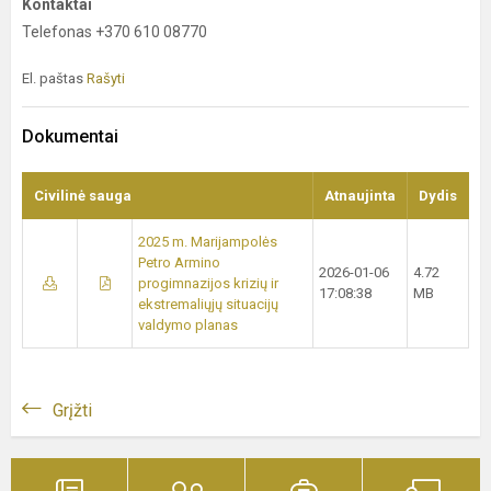
Kontaktai
Telefonas +370 610 08770
El. paštas
Rašyti
Dokumentai
Civilinė sauga
Atnaujinta
Dydis
2025 m. Marijampolės
Petro Armino
2026-01-06
4.72
progimnazijos krizių ir
17:08:38
MB
ekstremaliųjų situacijų
valdymo planas
Grįžti