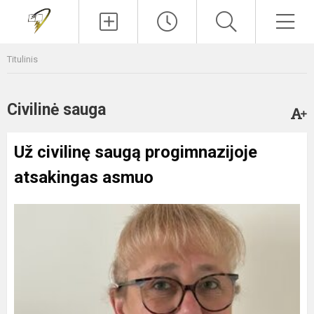
Paieška
Men
Titulinis
Civilinė sauga
Už civilinę saugą progimnazijoje
atsakingas asmuo