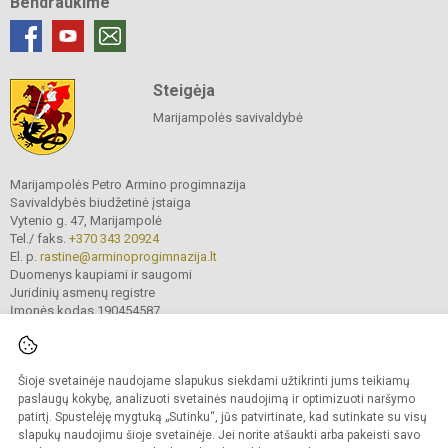
Bendraukime
Steigėja
Marijampolės savivaldybė
Marijampolės Petro Armino progimnazija
Savivaldybės biudžetinė įstaiga
Vytenio g. 47, Marijampolė
Tel./ faks.
+370 343 20924
El. p.
rastine@arminoprogimnazija.lt
Duomenys kaupiami ir saugomi
Juridinių asmenų registre
Įmonės kodas 190454587
Šioje svetainėje naudojame slapukus siekdami užtikrinti jums teikiamų
© 2026. Marijampolės Petro Armino progimnazija. Visos teisės saugomos.
Kopijuoti turinį be raštiško įstaigos administracijos sutikimo griežtai draudžiama.
paslaugų kokybę, analizuoti svetainės naudojimą ir optimizuoti naršymo
patirtį. Spustelėję mygtuką „Sutinku“, jūs patvirtinate, kad sutinkate su visų
Prieinamumo paraiška
Slapukų valdymas
slapukų naudojimu šioje svetainėje. Jei norite atšaukti arba pakeisti savo