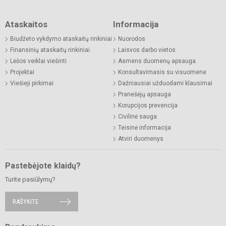
Ataskaitos
Informacija
Biudžeto vykdymo ataskaitų rinkiniai
Nuorodos
Finansinių ataskaitų rinkiniai
Laisvos darbo vietos
Lėšos veiklai viešinti
Asmens duomenų apsauga
Projektai
Konsultavimasis su visuomene
Viešieji pirkimai
Dažniausiai užduodami klausimai
Pranešėjų apsauga
Korupcijos prevencija
Civilinė sauga
Teisinė informacija
Atviri duomenys
Pastebėjote klaidų?
Turite pasiūlymų?
RAŠYKITE