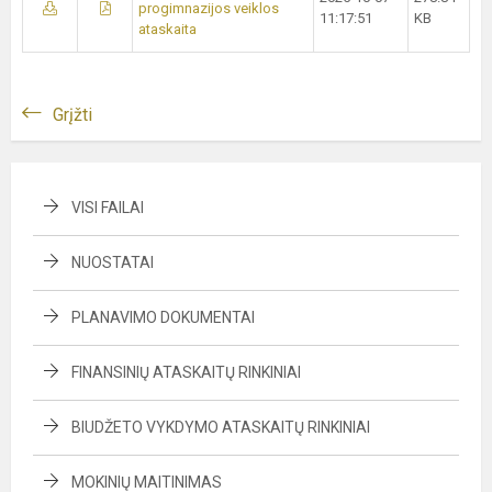
progimnazijos veiklos
11:17:51
KB
ataskaita
Grįžti
VISI FAILAI
NUOSTATAI
PLANAVIMO DOKUMENTAI
FINANSINIŲ ATASKAITŲ RINKINIAI
BIUDŽETO VYKDYMO ATASKAITŲ RINKINIAI
MOKINIŲ MAITINIMAS