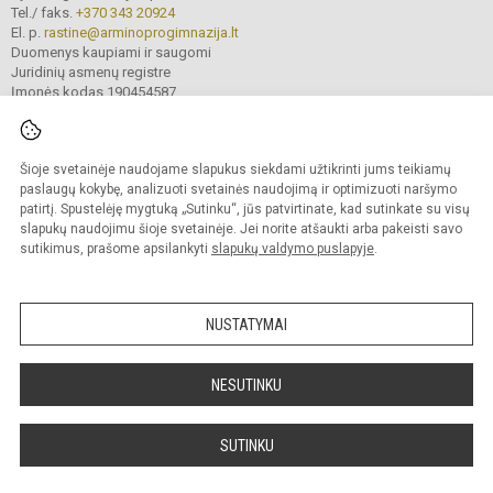
Tel./ faks.
+370 343 20924
El. p.
rastine@arminoprogimnazija.lt
Duomenys kaupiami ir saugomi
Juridinių asmenų registre
Įmonės kodas 190454587
Šioje svetainėje naudojame slapukus siekdami užtikrinti jums teikiamų
© 2026. Marijampolės Petro Armino progimnazija. Visos teisės saugomos.
Kopijuoti turinį be raštiško įstaigos administracijos sutikimo griežtai draudžiama.
paslaugų kokybę, analizuoti svetainės naudojimą ir optimizuoti naršymo
patirtį. Spustelėję mygtuką „Sutinku“, jūs patvirtinate, kad sutinkate su visų
Prieinamumo paraiška
Slapukų valdymas
slapukų naudojimu šioje svetainėje. Jei norite atšaukti arba pakeisti savo
sutikimus, prašome apsilankyti
slapukų valdymo puslapyje
.
Sumanus būdas atnaujinti
mokyklos interneto
svetainę
NUSTATYMAI
NESUTINKU
SUTINKU