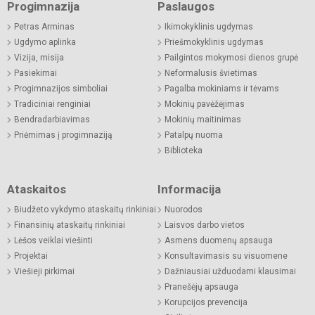
Progimnazija
Paslaugos
Petras Arminas
Ikimokyklinis ugdymas
Ugdymo aplinka
Priešmokyklinis ugdymas
Vizija, misija
Pailgintos mokymosi dienos grupė
Pasiekimai
Neformalusis švietimas
Progimnazijos simboliai
Pagalba mokiniams ir tėvams
Tradiciniai renginiai
Mokinių pavėžėjimas
Bendradarbiavimas
Mokinių maitinimas
Priėmimas į progimnaziją
Patalpų nuoma
Biblioteka
Ataskaitos
Informacija
Biudžeto vykdymo ataskaitų rinkiniai
Nuorodos
Finansinių ataskaitų rinkiniai
Laisvos darbo vietos
Lėšos veiklai viešinti
Asmens duomenų apsauga
Projektai
Konsultavimasis su visuomene
Viešieji pirkimai
Dažniausiai užduodami klausimai
Pranešėjų apsauga
Korupcijos prevencija