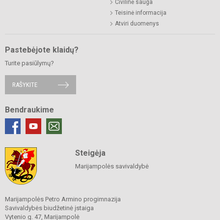
Civilinė sauga
Teisinė informacija
Atviri duomenys
Pastebėjote klaidų?
Turite pasiūlymų?
RAŠYKITE
Bendraukime
Steigėja
Marijampolės savivaldybė
Marijampolės Petro Armino progimnazija
Savivaldybės biudžetinė įstaiga
Vytenio g. 47, Marijampolė