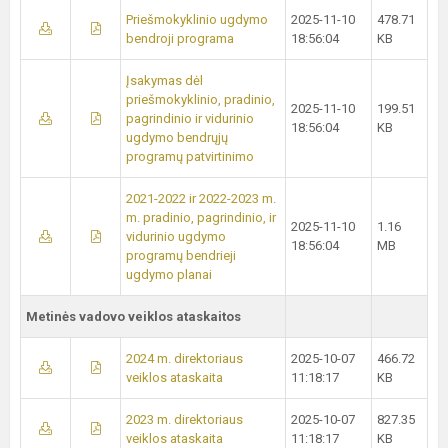
Priešmokyklinio ugdymo
2025-11-10
478.71
bendroji programa
18:56:04
KB
Įsakymas dėl
priešmokyklinio, pradinio,
2025-11-10
199.51
pagrindinio ir vidurinio
18:56:04
KB
ugdymo bendrųjų
programų patvirtinimo
2021-2022 ir 2022-2023 m.
m. pradinio, pagrindinio, ir
2025-11-10
1.16
vidurinio ugdymo
18:56:04
MB
programų bendrieji
ugdymo planai
Metinės vadovo veiklos ataskaitos
2024 m. direktoriaus
2025-10-07
466.72
veiklos ataskaita
11:18:17
KB
2023 m. direktoriaus
2025-10-07
827.35
veiklos ataskaita
11:18:17
KB