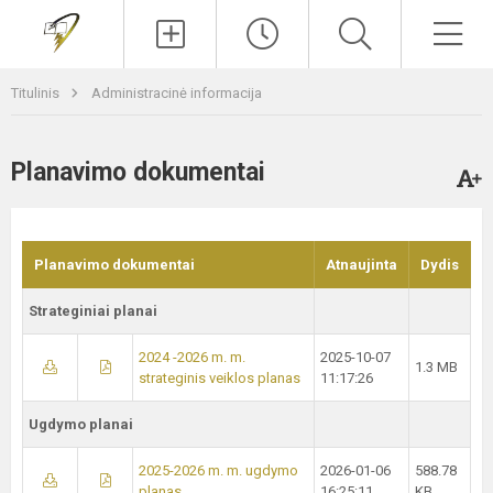
Paieška
Men
Titulinis
Administracinė informacija
Planavimo dokumentai
Planavimo dokumentai
Atnaujinta
Dydis
Strateginiai planai
2024 -2026 m. m.
2025-10-07
1.3 MB
strateginis veiklos planas
11:17:26
Ugdymo planai
2025-2026 m. m. ugdymo
2026-01-06
588.78
planas
16:25:11
KB