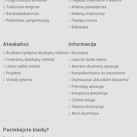
Progimnazijos simboliai
Pagalba mokiniams ir tėvams
Tradiciniai renginiai
Mokinių pavėžėjimas
Bendradarbiavimas
Mokinių maitinimas
Priėmimas į progimnaziją
Patalpų nuoma
Biblioteka
Ataskaitos
Informacija
Biudžeto vykdymo ataskaitų rinkiniai
Nuorodos
Finansinių ataskaitų rinkiniai
Laisvos darbo vietos
Lėšos veiklai viešinti
Asmens duomenų apsauga
Projektai
Konsultavimasis su visuomene
Viešieji pirkimai
Dažniausiai užduodami klausimai
Pranešėjų apsauga
Korupcijos prevencija
Civilinė sauga
Teisinė informacija
Atviri duomenys
Pastebėjote klaidų?