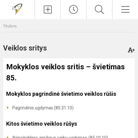
Paieška
Men
Titulinis
Veiklos sritys
Mokyklos veiklos sritis – švietimas
85.
Mokyklos pagrindinė švietimo veiklos rūšis
Pagrindinis ugdymas (85.31.10)
Kitos švietimo veiklos rūšys
Ikimokyklinio amžiaus vaikų ugdymas (85.10.10)