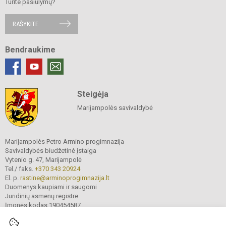
Turite pasiūlymų?
RAŠYKITE
Bendraukime
Steigėja
Marijampolės savivaldybė
Marijampolės Petro Armino progimnazija
Savivaldybės biudžetinė įstaiga
Vytenio g. 47, Marijampolė
Tel./ faks.
+370 343 20924
El. p.
rastine@arminoprogimnazija.lt
Duomenys kaupiami ir saugomi
Juridinių asmenų registre
Įmonės kodas 190454587