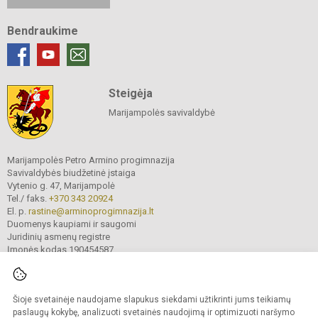
Bendraukime
Steigėja
Marijampolės savivaldybė
Marijampolės Petro Armino progimnazija
Savivaldybės biudžetinė įstaiga
Vytenio g. 47, Marijampolė
Tel./ faks.
+370 343 20924
El. p.
rastine@arminoprogimnazija.lt
Duomenys kaupiami ir saugomi
Juridinių asmenų registre
Įmonės kodas 190454587
Šioje svetainėje naudojame slapukus siekdami užtikrinti jums teikiamų
© 2026. Marijampolės Petro Armino progimnazija. Visos teisės saugomos.
Kopijuoti turinį be raštiško įstaigos administracijos sutikimo griežtai draudžiama.
paslaugų kokybę, analizuoti svetainės naudojimą ir optimizuoti naršymo