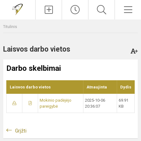
Paieška
Men
Titulinis
Laisvos darbo vietos
Darbo skelbimai
Laisvos darbo vietos
Atnaujinta
Dydis
Mokinio padėjėjo
2025-10-06
69.91
pareigybė
20:36:07
KB
Grįžti