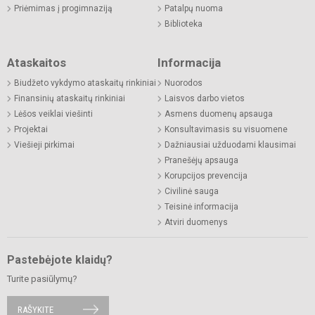
Priėmimas į progimnaziją
Patalpų nuoma
Biblioteka
Ataskaitos
Informacija
Biudžeto vykdymo ataskaitų rinkiniai
Nuorodos
Finansinių ataskaitų rinkiniai
Laisvos darbo vietos
Lėšos veiklai viešinti
Asmens duomenų apsauga
Projektai
Konsultavimasis su visuomene
Viešieji pirkimai
Dažniausiai užduodami klausimai
Pranešėjų apsauga
Korupcijos prevencija
Civilinė sauga
Teisinė informacija
Atviri duomenys
Pastebėjote klaidų?
Turite pasiūlymų?
RAŠYKITE