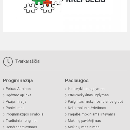
Tvarkaraščiai
Progimnazija
Paslaugos
Petras Arminas
Ikimokyklinis ugdymas
Ugdymo aplinka
Priešmokyklinis ugdymas
Vizija, misija
Pailgintos mokymosi dienos grupė
Pasiekimai
Neformalusis švietimas
Progimnazijos simboliai
Pagalba mokiniams ir tėvams
Tradiciniai renginiai
Mokinių pavėžėjimas
Bendradarbiavimas
Mokinių maitinimas