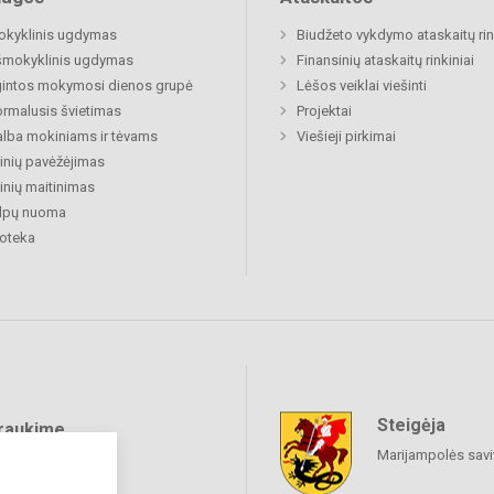
okyklinis ugdymas
Biudžeto vykdymo ataskaitų rin
šmokyklinis ugdymas
Finansinių ataskaitų rinkiniai
gintos mokymosi dienos grupė
Lėšos veiklai viešinti
rmalusis švietimas
Projektai
lba mokiniams ir tėvams
Viešieji pirkimai
nių pavėžėjimas
nių maitinimas
alpų nuoma
ioteka
Steigėja
raukime
Marijampolės sav