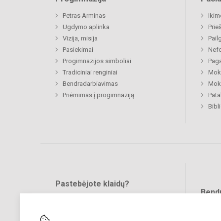
Petras Arminas
Ikim
Ugdymo aplinka
Prie
Vizija, misija
Pail
Pasiekimai
Nefo
Progimnazijos simboliai
Paga
Tradiciniai renginiai
Moki
Bendradarbiavimas
Moki
Priėmimas į progimnaziją
Pat
Bibl
Pastebėjote klaidų?
Bend
Turite pasiūlymų?
RAŠYKITE