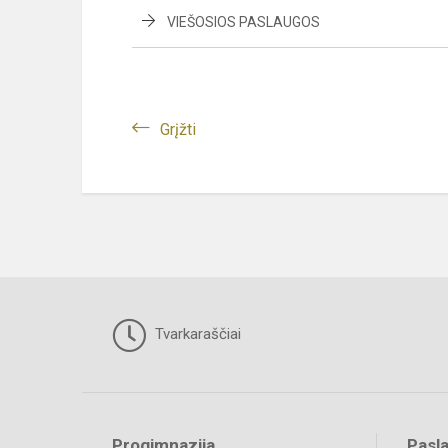
VIEŠOSIOS PASLAUGOS
Grįžti
Tvarkaraščiai
Progimnazija
Pasl