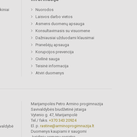
kiniai
Nuorodos
Laisvos darbo vietos
Asmens duomenų apsauga
Konsultavimasis su visuomene
Dažniausiai užduodami klausimai
Pranešėjų apsauga
Korupcijos prevencija
Civilinė sauga
Teisinė informacija
Atviri duomenys
Marijampolės Petro Armino progimnazija
Savivaldybės biudžetinė įstaiga
Vytenio g. 47, Marijampolė
Tel./ faks.
+370 343 20924
El. p.
rastine@arminoprogimnazija.lt
ivaldybė
Duomenys kaupiami ir saugomi
Juridinių asmenų registre