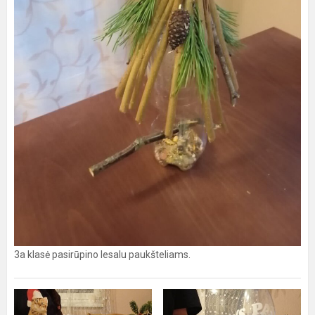
3a klasė pasirūpino lesalu paukšteliams.