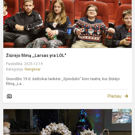
Žiūrėjo filmą ,,Larsas yra LOL"
Paskelbta: 2025-12-19
Kategorija:
Renginiai
Gruodžio 19 d. šeštokai lankėsi ,,Spindulio" kino teatre, kur žiūrėjo
filmą ,,La...
Plačiau
K
d
d