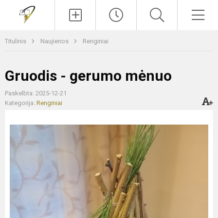
Paieška
Men
Titulinis
Naujienos
Renginiai
Gruodis - gerumo mėnuo
Paskelbta: 2025-12-21
Kategorija:
Renginiai