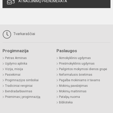
ATNAUJINIMŲ PRENUMERATA
Tvarkaraščiai
Progimnazija
Paslaugos
Petras Arminas
Ikimokyklinis ugdymas
Ugdymo aplinka
Priešmokyklinis ugdymas
Vizija, misija
Pailgintos mokymosi dienos grupė
Pasiekimai
Neformalusis švietimas
Progimnazijos simboliai
Pagalba mokiniams ir tėvams
Tradiciniai renginiai
Mokinių pavėžėjimas
Bendradarbiavimas
Mokinių maitinimas
Priėmimas į progimnaziją
Patalpų nuoma
Biblioteka