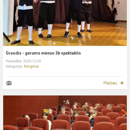
s
Gruodis - gerumo mėnuo 3b spektaklis
Paskelbta: 2025-12-20
Kategorija:
Renginiai
Plačiau
Ž
f
,
y
L