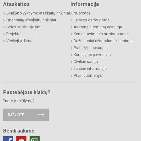
Ataskaitos
Informacija
Biudžeto vykdymo ataskaitų rinkiniai
Nuorodos
Finansinių ataskaitų rinkiniai
Laisvos darbo vietos
Lėšos veiklai viešinti
Asmens duomenų apsauga
Projektai
Konsultavimasis su visuomene
Viešieji pirkimai
Dažniausiai užduodami klausimai
Pranešėjų apsauga
Korupcijos prevencija
Civilinė sauga
Teisinė informacija
Atviri duomenys
Pastebėjote klaidų?
Turite pasiūlymų?
RAŠYKITE
Bendraukime