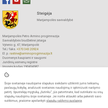
Steigėja
Marijampolės savivaldybė
Marijampolės Petro Armino progimnazija
Savivaldybės biudžetinė įstaiga
Vytenio g. 47, Marijampolė
Tel./ faks.
+370 343 20924
El. p.
rastine@arminoprogimnazija.lt
Duomenys kaupiami ir saugomi
Juridinių asmenų registre
Įmonės kodas 190454587
Šioje svetainėje naudojame slapukus siekdami užtikrinti jums teikiamų
© 2026. Marijampolės Petro Armino progimnazija. Visos teisės saugomos.
Kopijuoti turinį be raštiško įstaigos administracijos sutikimo griežtai draudžiama.
paslaugų kokybę, analizuoti svetainės naudojimą ir optimizuoti naršymo
patirtį. Spustelėję mygtuką „Sutinku“, jūs patvirtinate, kad sutinkate su visų
Prieinamumo paraiška
Slapukų valdymas
slapukų naudojimu šioje svetainėje. Jei norite atšaukti arba pakeisti savo
sutikimus, prašome apsilankyti
slapukų valdymo puslapyje
.
Sumanus būdas atnaujinti
mokyklos interneto