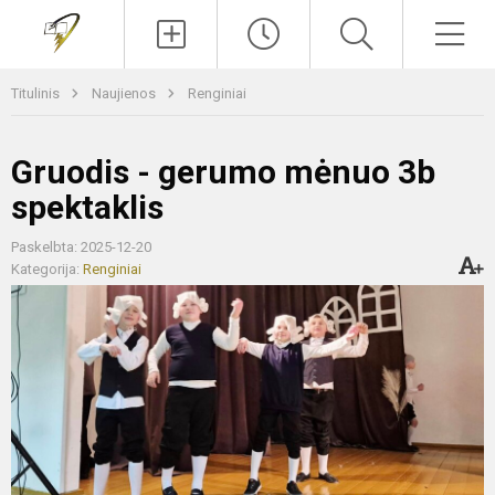
Paieška
Men
Titulinis
Naujienos
Renginiai
Gruodis - gerumo mėnuo 3b
spektaklis
Paskelbta: 2025-12-20
Kategorija:
Renginiai