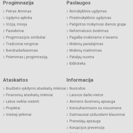
Progimnazija
Paslaugos
Petras Arminas
Ikimokyklinis ugdymas
Ugdymo aplinka
Priešmokyklinis ugdymas
Vizija, misija
Pailgintos mokymosi dienos grupė
Pasiekimai
Neformalusis švietimas
Progimnazijos simboliai
Pagalba mokiniams ir tėvams
Tradiciniai renginiai
Mokinių pavėžėjimas
Bendradarbiavimas
Mokinių maitinimas
Priėmimas į progimnaziją
Patalpų nuoma
Biblioteka
Ataskaitos
Informacija
Biudžeto vykdymo ataskaitų rinkiniai
Nuorodos
Finansinių ataskaitų rinkiniai
Laisvos darbo vietos
Lėšos veiklai viešinti
Asmens duomenų apsauga
Projektai
Konsultavimasis su visuomene
Viešieji pirkimai
Dažniausiai užduodami klausimai
Pranešėjų apsauga
Korupcijos prevencija