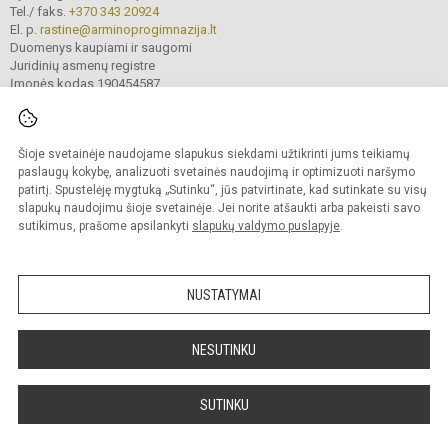
Tel./ faks.
+370 343 20924
El. p.
rastine@arminoprogimnazija.lt
Duomenys kaupiami ir saugomi
Juridinių asmenų registre
Įmonės kodas 190454587
Šioje svetainėje naudojame slapukus siekdami užtikrinti jums teikiamų
© 2026. Marijampolės Petro Armino progimnazija. Visos teisės saugomos.
Kopijuoti turinį be raštiško įstaigos administracijos sutikimo griežtai draudžiama.
paslaugų kokybę, analizuoti svetainės naudojimą ir optimizuoti naršymo
patirtį. Spustelėję mygtuką „Sutinku“, jūs patvirtinate, kad sutinkate su visų
Prieinamumo paraiška
Slapukų valdymas
slapukų naudojimu šioje svetainėje. Jei norite atšaukti arba pakeisti savo
sutikimus, prašome apsilankyti
slapukų valdymo puslapyje
.
Sumanus būdas atnaujinti
mokyklos interneto
svetainę
NUSTATYMAI
NESUTINKU
SUTINKU