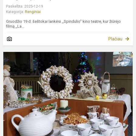
Paskelbta: 2025-12-19
Kategorija:
Renginiai
Gruodžio 19 d. šeštokai lankėsi ,,Spindulio" kino teatre, kur žiūrėjo
filmą ,,La...
Plačiau
K
d
d