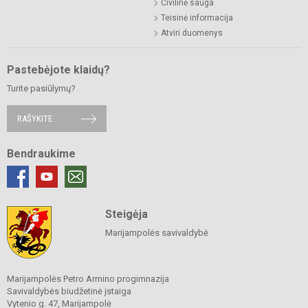
Civilinė sauga
Teisinė informacija
Atviri duomenys
Pastebėjote klaidų?
Turite pasiūlymų?
RAŠYKITE
Bendraukime
Steigėja
Marijampolės savivaldybė
Marijampolės Petro Armino progimnazija
Savivaldybės biudžetinė įstaiga
Vytenio g. 47, Marijampolė