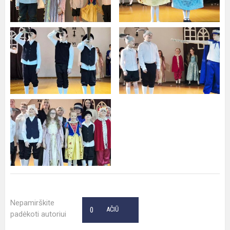
Nepamirškite
0
AČIŪ
padėkoti autoriui