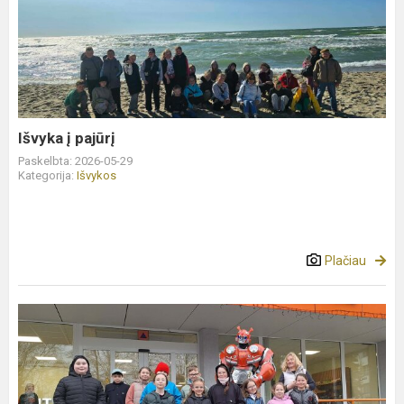
į
pajūrį
Išvyka į pajūrį
Paskelbta: 2026-05-29
Kategorija:
Išvykos
Plačiau
Karjeros
planavimas