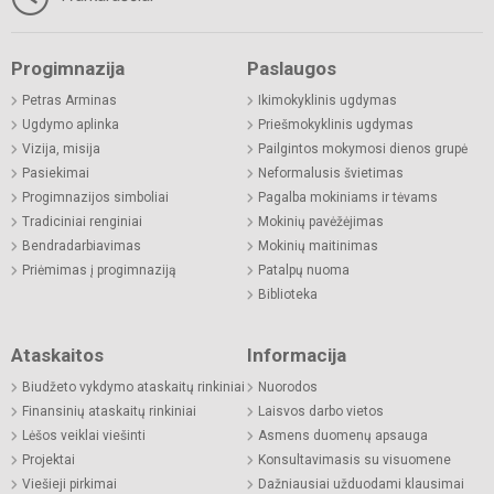
Progimnazija
Paslaugos
Petras Arminas
Ikimokyklinis ugdymas
Ugdymo aplinka
Priešmokyklinis ugdymas
Vizija, misija
Pailgintos mokymosi dienos grupė
Pasiekimai
Neformalusis švietimas
Progimnazijos simboliai
Pagalba mokiniams ir tėvams
Tradiciniai renginiai
Mokinių pavėžėjimas
Bendradarbiavimas
Mokinių maitinimas
Priėmimas į progimnaziją
Patalpų nuoma
Biblioteka
Ataskaitos
Informacija
Biudžeto vykdymo ataskaitų rinkiniai
Nuorodos
Finansinių ataskaitų rinkiniai
Laisvos darbo vietos
Lėšos veiklai viešinti
Asmens duomenų apsauga
Projektai
Konsultavimasis su visuomene
Viešieji pirkimai
Dažniausiai užduodami klausimai