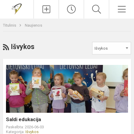
Paieška
Men
Titulinis
Naujienos
RSS
Išvykos
Saldi
edukacija
Saldi edukacija
Paskelbta: 2026-06-03
Kategorija:
Išvykos