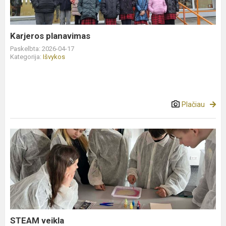
Karjeros planavimas
Paskelbta: 2026-04-17
Kategorija:
Išvykos
Plačiau
STEAM
veikla
STEAM veikla