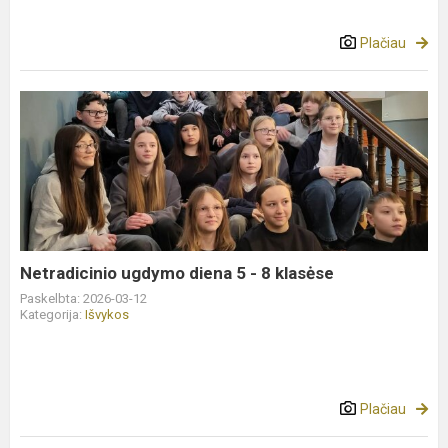
Plačiau
Netradicinio
ugdymo
diena
5
-
8
klasėse
Netradicinio ugdymo diena 5 - 8 klasėse
Paskelbta: 2026-03-12
Kategorija:
Išvykos
Plačiau