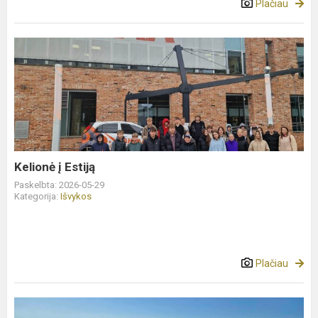
Plačiau
Kelionė
į
Estiją
Kelionė į Estiją
Paskelbta: 2026-05-29
Kategorija:
Išvykos
Plačiau
Išvyka