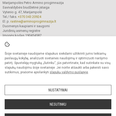
Marijampolės Petro Armino progimnazija
Savivaldybės biudžetinė įstaiga
Vytenio g. 47, Marijampolė
Tel./ faks.
+370 343 20924
El. p.
rastine@arminoprogimnazija.lt
Duomenys kaupiami ir saugomi
Juridinių asmenų registre
Įmonės kodas 190454587
Šioje svetainėje naudojame slapukus siekdami užtikrinti jums teikiamų
© 2026. Marijampolės Petro Armino progimnazija. Visos teisės saugomos.
Kopijuoti turinį be raštiško įstaigos administracijos sutikimo griežtai draudžiama.
paslaugų kokybę, analizuoti svetainės naudojimą ir optimizuoti naršymo
patirtį. Spustelėję mygtuką „Sutinku“, jūs patvirtinate, kad sutinkate su visų
Prieinamumo paraiška
Slapukų valdymas
slapukų naudojimu šioje svetainėje. Jei norite atšaukti arba pakeisti savo
sutikimus, prašome apsilankyti
slapukų valdymo puslapyje
.
Sumanus būdas atnaujinti
mokyklos interneto
svetainę
NUSTATYMAI
NESUTINKU