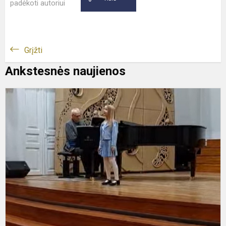
padėkoti autoriui
Grįžti
Ankstesnės naujienos
D