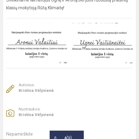
Sveikiname laimėtojus Ugnę ir Aroną bei juos ruošusią pradinių
klasių mokytoją Rūtą Klimaitę!
Autorius:
Kristina Vėlyvienė
Nuotraukos:
Kristina Vėlyvienė
Nepamirškite
0
AČIŪ