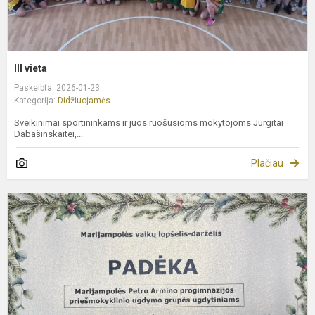
III vieta
Paskelbta: 2026-01-23
Kategorija:
Didžiuojamės
Sveikinimai sportininkams ir juos ruošusioms mokytojoms Jurgitai
Dabašinskaitei,...
Plačiau
D
p