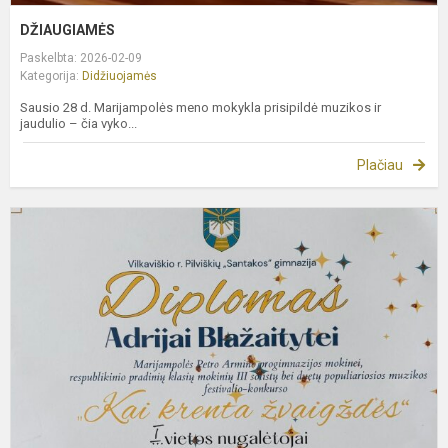
DŽIAUGIAMĖS
Paskelbta: 2026-02-09
Kategorija:
Didžiuojamės
Sausio 28 d. Marijampolės meno mokykla prisipildė muzikos ir
jaudulio – čia vyko...
Plačiau
S