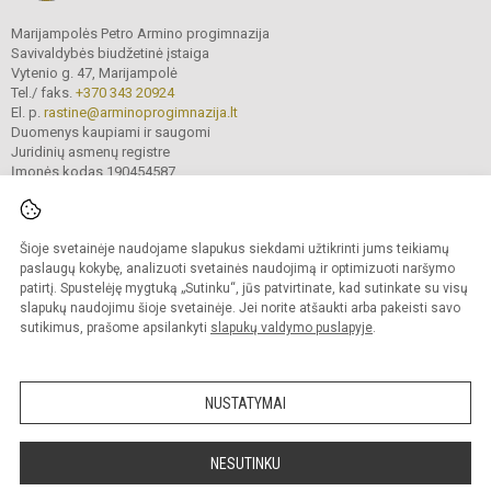
Marijampolės Petro Armino progimnazija
Savivaldybės biudžetinė įstaiga
Vytenio g. 47, Marijampolė
Tel./ faks.
+370 343 20924
El. p.
rastine@arminoprogimnazija.lt
Duomenys kaupiami ir saugomi
Juridinių asmenų registre
Įmonės kodas 190454587
Šioje svetainėje naudojame slapukus siekdami užtikrinti jums teikiamų
© 2026. Marijampolės Petro Armino progimnazija. Visos teisės saugomos.
Kopijuoti turinį be raštiško įstaigos administracijos sutikimo griežtai draudžiama.
paslaugų kokybę, analizuoti svetainės naudojimą ir optimizuoti naršymo
patirtį. Spustelėję mygtuką „Sutinku“, jūs patvirtinate, kad sutinkate su visų
Prieinamumo paraiška
Slapukų valdymas
slapukų naudojimu šioje svetainėje. Jei norite atšaukti arba pakeisti savo
sutikimus, prašome apsilankyti
slapukų valdymo puslapyje
.
Sumanus būdas atnaujinti
mokyklos interneto
svetainę
NUSTATYMAI
NESUTINKU