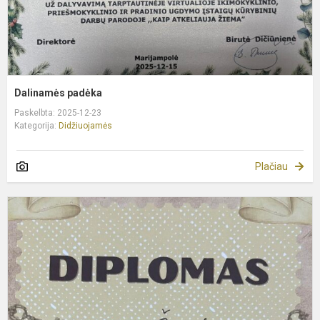
Dalinamės padėka
Paskelbta: 2025-12-23
Kategorija:
Didžiuojamės
Plačiau
S