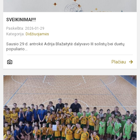
SVEIKINIMAI!!!
Paskelbta: 2026-01-29
Kategorija:
Didžiuojamės
Sausio 29 d. antrokė Adrija Blažaitytė dalyvavo III solistų bei duetų
populiario...
Plačiau
II
v