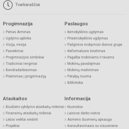
Tvarkaraščiai
Progimnazija
Paslaugos
Petras Arminas
Ikimokyklinis ugdymas
Ugdymo aplinka
Priešmokyklinis ugdymas
Vizija, misija
Pailgintos mokymosi dienos grupė
Pasiekimai
Neformalusis švietimas
Progimnazijos simboliai
Pagalba mokiniams ir tėvams
Tradiciniai renginiai
Mokinių pavėžėjimas
Bendradarbiavimas
Mokinių maitinimas
Priėmimas į progimnaziją
Patalpų nuoma
Biblioteka
Ataskaitos
Informacija
Biudžeto vykdymo ataskaitų rinkiniai
Nuorodos
Finansinių ataskaitų rinkiniai
Laisvos darbo vietos
Lėšos veiklai viešinti
Asmens duomenų apsauga
Projektai
Konsultavimasis su visuomene